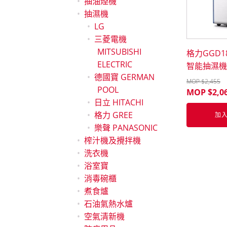
抽油煙機
抽濕機
LG
三菱電機
MITSUBISHI
格力GGD
ELECTRIC
智能抽濕機(
德國寶 GERMAN
MOP $
2,455
POOL
MOP $
2,0
日立 HITACHI
格力 GREE
加
樂聲 PANASONIC
榨汁機及攪拌機
洗衣機
浴室寶
消毒碗櫃
煮食爐
石油氣熱水爐
空氣清新機