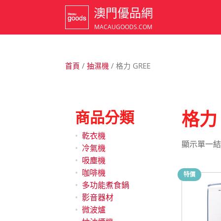
澳門優品網
MACAUGOODS.COM
首頁
/
抽濕機
/ 格力 GREE
商品分類
格力 
乾衣機
顯示單一結
冷氣機
吸塵機
咖啡機
特價
多功能煮食鍋
影音器材
微波爐