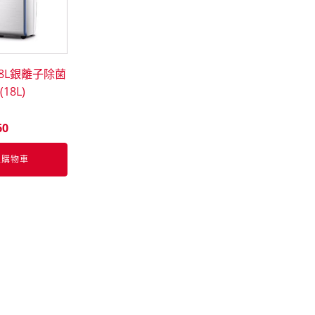
18L銀離子除菌
18L)
60
入購物車