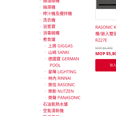
抽油煙機
抽濕機
榨汁機及攪拌機
洗衣機
浴室寶
RASONIC 
消毒碗櫃
檯/嵌入雙頭
煮食爐
R227E
上將 GIGGAS
MOP $
6,480
山崎 SANKI
MOP $
5,8
德國寶 GERMAN
POOL
加
星暉 LIGHTING
林內 RINNAI
樂信 RASONIC
樂斯 NUTZEN
樂聲 PANASONIC
石油氣熱水爐
空氣清新機