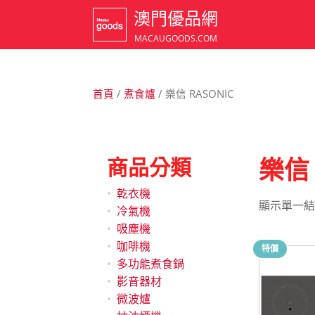
澳門優品網
MACAUGOODS.COM
首頁
/
煮食爐
/ 樂信 RASONIC
商品分類
樂信 
乾衣機
顯示單一結
冷氣機
吸塵機
咖啡機
特價
多功能煮食鍋
影音器材
微波爐