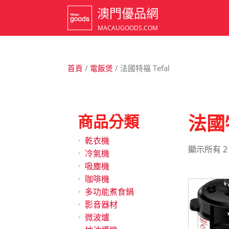
澳門優品網
MACAUGOODS.COM
首頁
/
電飯煲
/ 法國特福 Tefal
商品分類
法國特
乾衣機
顯示所有 2
冷氣機
吸塵機
咖啡機
多功能煮食鍋
影音器材
微波爐