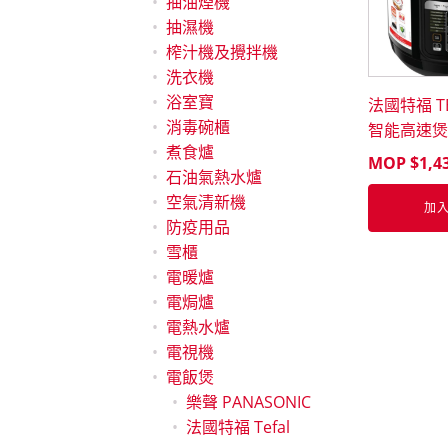
抽油煙機
抽濕機
榨汁機及攪拌機
洗衣機
浴室寶
法國特福 TE
消毒碗櫃
智能高速煲
煮食爐
MOP $
1,4
石油氣熱水爐
空氣清新機
加
防疫用品
雪櫃
電暖爐
電焗爐
電熱水爐
電視機
電飯煲
樂聲 PANASONIC
法國特福 Tefal