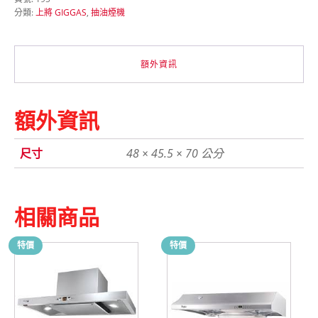
3388
分類:
上將 GIGGAS
,
抽油煙機
玻
璃
斜
吸
額外資訊
抽
油
煙
機
額外資訊
弧
型
數
尺寸
48 × 45.5 × 70 公分
量
相關商品
特價
特價