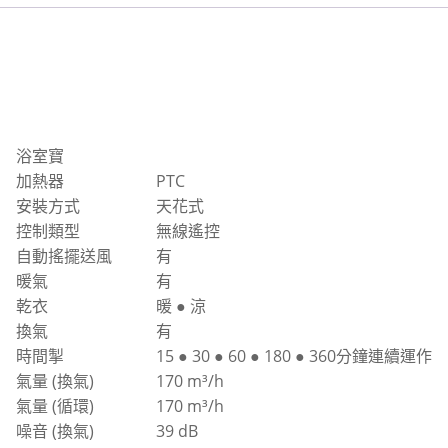
浴室寶
加熱器
PTC
安裝方式
天花式
控制類型
無線遙控
自動搖擺送風
有
暖氣
有
乾衣
暖 ● 涼
換氣
有
時間掣
15 ● 30 ● 60 ● 180 ● 360分鐘連續運作
氣量 (換氣)
170 m³/h
氣量 (循環)
170 m³/h
噪音 (換氣)
39 dB