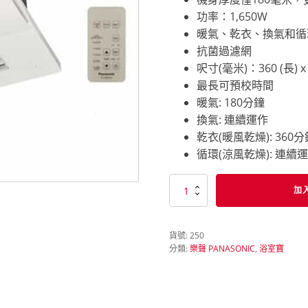
功率：1,650W
暖氣、乾衣、換氣和循
抗菌過濾網
呎寸(毫米)：360 (長) x 3
最長可預校時間
暖氣: 180分鐘
換氣: 連續運作
乾衣(暖風乾燥): 360分
循環(涼風乾燥): 連續
樂
加
聲
PANASONIC
FV-
貨號:
250
30BG3H
分類:
樂聲 PANASONIC
,
浴室寶
浴
室
寶
數
量