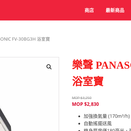
商店
最新商品
ONIC FV-30BG3H 浴室寶
樂聲 PANASO
浴室寶
MOP $
3,250
MOP $
2,830
加強換氣量 (170m³/
自動搖擺送風
機身厚度僅180毫米