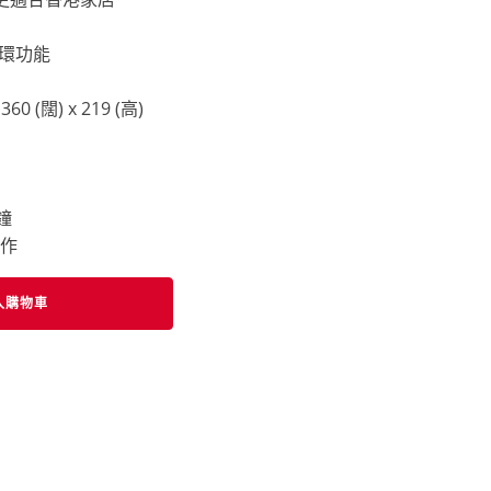
環功能
60 (闊) x 219 (高)
鐘
運作
入購物車