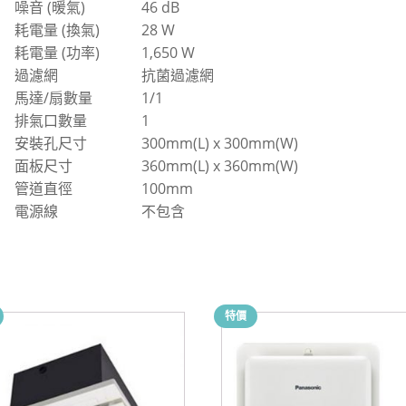
噪音 (暖氣)
46 dB
耗電量 (換氣)
28 W
耗電量 (功率)
1,650 W
過濾網
抗菌過濾網
馬達/扇數量
1/1
排氣口數量
1
安裝孔尺寸
300mm(L) x 300mm(W)
面板尺寸
360mm(L) x 360mm(W)
管道直徑
100mm
電源線
不包含
特價