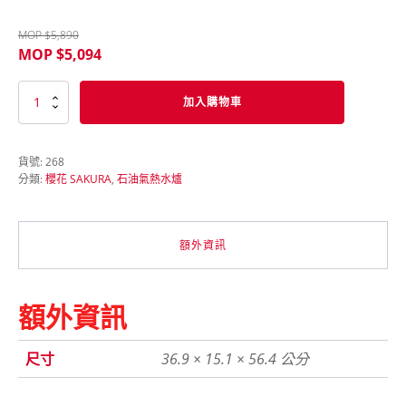
MOP $
5,890
MOP $
5,094
櫻
加入購物車
花
SAKURA
DH-
貨號:
268
1633FE
分類:
櫻花 SAKURA
,
石油氣熱水爐
16L
石
油
氣
額外資訊
熱
水
爐
數
額外資訊
量
尺寸
36.9 × 15.1 × 56.4 公分