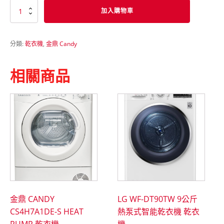
金
加入購物車
鼎
CANDY
GVSC8DE-
分類:
乾衣機
,
金鼎 Candy
S
8KG
乾
相關商品
衣
機
數
量
金鼎 CANDY
LG WF-DT90TW 9公斤
CS4H7A1DE-S HEAT
熱泵式智能乾衣機 乾衣