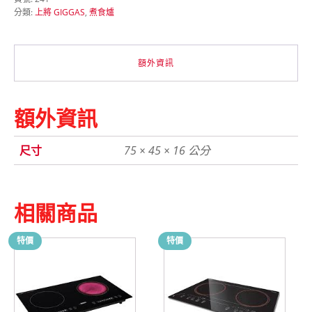
油
分類:
上將 GIGGAS
,
煮食爐
氣-
嵌
入
式
額外資訊
煮
食
爐
數
額外資訊
量
尺寸
75 × 45 × 16 公分
相關商品
特價
特價