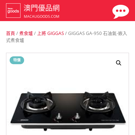
澳門優品網
MACAUGOODS.COM
首頁
/
煮食爐
/
上將 GIGGAS
/ GIGGAS GA-950 石油氣-嵌入
式煮食爐
特價