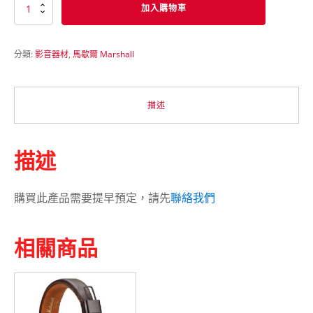
馬
加入購物車
歇
爾
Marshall
分類:
影音器材
,
馬歇爾 Marshall
EMBERTON
BT
Speaker
Black
描述
&
Brass
(需
要
描述
訂
貨)
數
購買此產品需要提早預定，請先
聯絡我們
量
相關商品