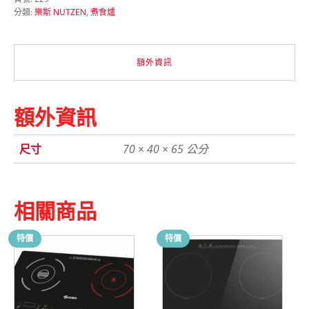
頭
分類:
樂斯 NUTZEN
,
煮食爐
電
磁
爐
2800W
額外資訊
數
量
額外資訊
尺寸
70 × 40 × 65 公分
相關商品
特價
特價