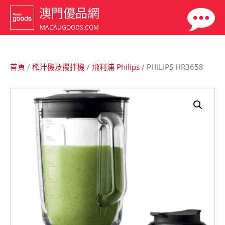
澳門優品網
MACAUGOODS.COM
首頁
/
榨汁機及攪拌機
/
飛利浦 Philips
/ PHILIPS HR3658