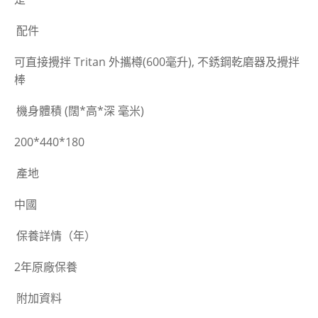
配件
可直接攪拌 Tritan 外攜樽(600毫升), 不銹鋼乾磨器及攪拌
棒
機身體積 (闊*高*深 毫米)
200*440*180
產地
中國
保養詳情（年）
2年原廠保養
附加資料