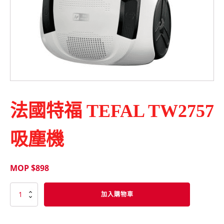
法國特福 TEFAL TW2757
吸塵機
MOP $
898
法
加入購物車
國
特
福