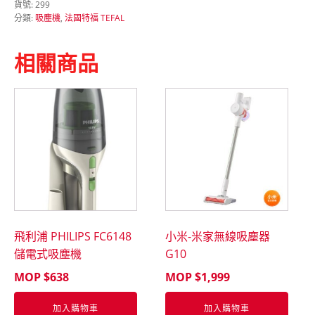
貨號:
299
TEFAL
分類:
吸塵機
,
法國特福 TEFAL
TW2757
吸
塵
相關商品
機
數
量
飛利浦 PHILIPS FC6148
小米-米家無線吸塵器
儲電式吸塵機
G10
MOP $
638
MOP $
1,999
加入購物車
加入購物車